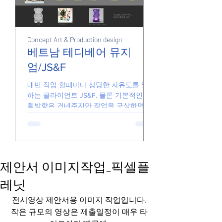
Concept Art & Production design
Junk
Junk
베트남 테디베어 뮤지
엄/JS&F
손풀기용 그림들
매번 작업 할때마다 상당한 자유도를 일임
하는 클라이언트 JS&F. 물론 기본적인 기
획방향은 건네주지만 작업을 구상하면서
더 좋은 아이디어가 있다면 기꺼이 수용해
줍니다. 때문에 일하는게 즐겁고 아이디어
가 반영된 결과물을 전달할 있습니다. 요
즘의...
제안서 이미지작업_픽셀플
레닛
전시영상 제안서용 이미지 작업입니다.
작은 규모의 영상은 제출일정이 매우 타