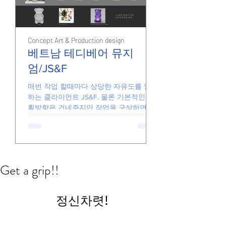
Concept Art & Production design
Junk
Junk
베트남 테디베어 뮤지
엄/JS&F
손풀기용 그림들
매번 작업 할때마다 상당한 자유도를 일임
하는 클라이언트 JS&F. 물론 기본적인 기
획방향은 건네주지만 작업을 구상하면서
더 좋은 아이디어가 있다면 기꺼이 수용해
줍니다. 때문에 일하는게 즐겁고 아이디어
가 반영된 결과물을 전달할 있습니다. 요
즘의...
Get a grip!!
 정신차렷!