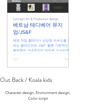
Concept Art & Production design
Junk
Junk
베트남 테디베어 뮤지
엄/JS&F
손풀기용 그림들
매번 작업 할때마다 상당한 자유도를 일임
하는 클라이언트 JS&F. 물론 기본적인 기
획방향은 건네주지만 작업을 구상하면서
더 좋은 아이디어가 있다면 기꺼이 수용해
줍니다. 때문에 일하는게 즐겁고 아이디어
가 반영된 결과물을 전달할 있습니다. 요
즘의...
Out Back / Koala kids
 Character design, Environment design, 
Color script