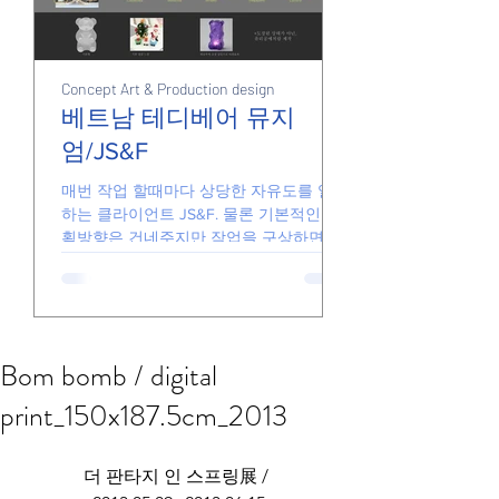
Concept Art & Production design
Junk
Junk
베트남 테디베어 뮤지
엄/JS&F
손풀기용 그림들
매번 작업 할때마다 상당한 자유도를 일임
하는 클라이언트 JS&F. 물론 기본적인 기
획방향은 건네주지만 작업을 구상하면서
더 좋은 아이디어가 있다면 기꺼이 수용해
줍니다. 때문에 일하는게 즐겁고 아이디어
가 반영된 결과물을 전달할 있습니다. 요
즘의...
Bom bomb / digital
print_150x187.5cm_2013
​더 판타지 인 스프링展 / 