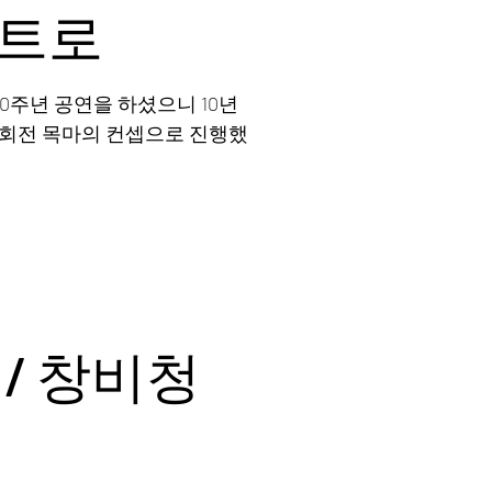
인트로
0주년 공연을 하셨으니 10년
각 회전 목마의 컨셉으로 진행했
 / 창비청