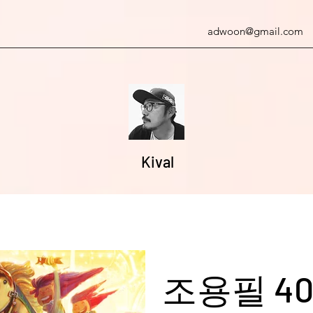
adwoon@gmail.com
Kival
조용필 4