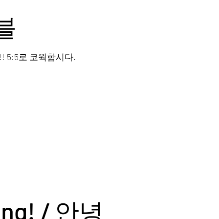
블
! 5:5로 코웍합시다.
ong! / 안녕