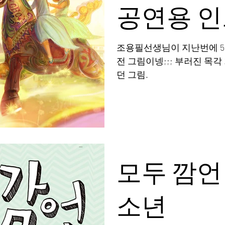
공연용 
조용필선생님이 지난번에 5
전 그림이넹;;; 부러진 목
던 그림.
모두 깜언
소년