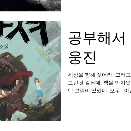
공부해서 너
웅진
세상을 향해 짖어라! 그러고
그린것 같은데, 책을 받지
던 그림이 있었네. 오우~ 이