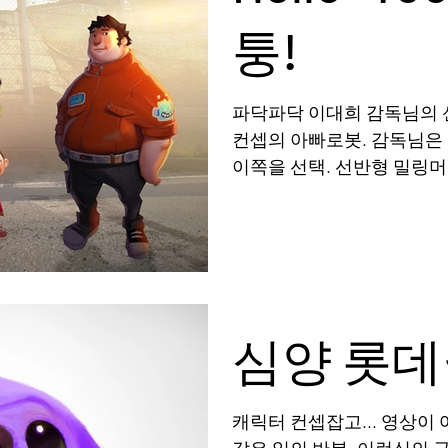
퉁!
파닥파닥 이대희 감독님의 신
컨셉의 아빠로봇. 감독님은 
이쪽을 선택. 선반형 밀링
브를 가져온 컨셉 중장비에서
계: 원하는 느낌 따라...
심양 롯
캐릭터 컨셉잡고... 영상이 
같은 일의 반복. 이런식의 