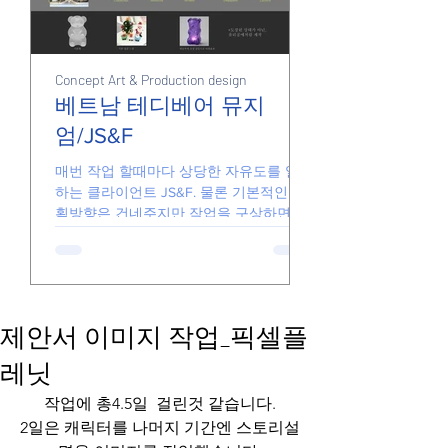
Concept Art & Production design
Junk
Junk
베트남 테디베어 뮤지
엄/JS&F
손풀기용 그림들
매번 작업 할때마다 상당한 자유도를 일임
하는 클라이언트 JS&F. 물론 기본적인 기
획방향은 건네주지만 작업을 구상하면서
더 좋은 아이디어가 있다면 기꺼이 수용해
줍니다. 때문에 일하는게 즐겁고 아이디어
가 반영된 결과물을 전달할 있습니다. 요
즘의...
제안서 이미지 작업_픽셀플
레닛
작업에 총4.5일  걸린것 같습니다.
2일은 캐릭터를 나머지 기간엔 스토리설