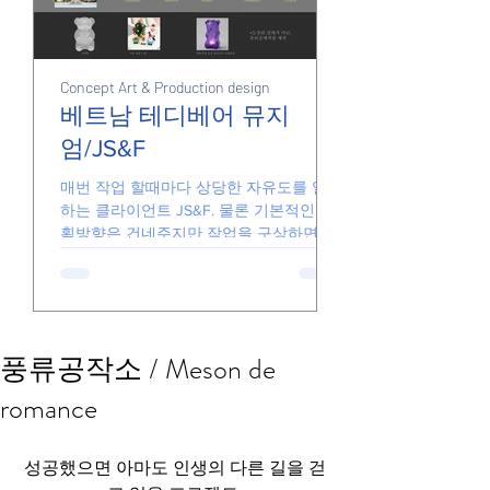
Concept Art & Production design
Junk
Junk
베트남 테디베어 뮤지
엄/JS&F
손풀기용 그림들
매번 작업 할때마다 상당한 자유도를 일임
하는 클라이언트 JS&F. 물론 기본적인 기
획방향은 건네주지만 작업을 구상하면서
더 좋은 아이디어가 있다면 기꺼이 수용해
줍니다. 때문에 일하는게 즐겁고 아이디어
가 반영된 결과물을 전달할 있습니다. 요
즘의...
풍류공작소 / Meson de
romance
성공했으면 아마도 인생의 다른 길을 걷