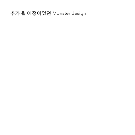
추가 될 예정이었던 Monster design
 회사가 버틸 여건이 안되었는데 너무 완
성형 게임을 지향하다 보니 실제로 구현
이 제대로 안된것들이 너무 많아 아쉽다.