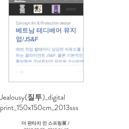
Concept Art & Production design
Junk
Junk
베트남 테디베어 뮤지
엄/JS&F
손풀기용 그림들
매번 작업 할때마다 상당한 자유도를 일임
하는 클라이언트 JS&F. 물론 기본적인 기
획방향은 건네주지만 작업을 구상하면서
더 좋은 아이디어가 있다면 기꺼이 수용해
줍니다. 때문에 일하는게 즐겁고 아이디어
가 반영된 결과물을 전달할 있습니다. 요
즘의...
Jealousy(질투)_digital
print_150x150cm_2013sss
​더 판타지 인 스프링展 / 