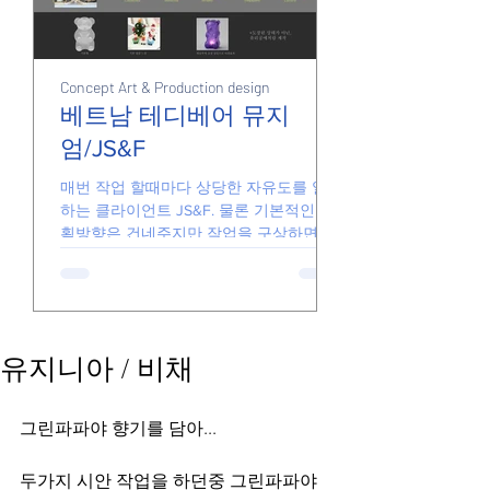
Concept Art & Production design
Junk
Junk
베트남 테디베어 뮤지
엄/JS&F
손풀기용 그림들
매번 작업 할때마다 상당한 자유도를 일임
하는 클라이언트 JS&F. 물론 기본적인 기
획방향은 건네주지만 작업을 구상하면서
더 좋은 아이디어가 있다면 기꺼이 수용해
줍니다. 때문에 일하는게 즐겁고 아이디어
가 반영된 결과물을 전달할 있습니다. 요
즘의...
유지니아 / 비채
그린파파야 향기를 담아...
두가지 시안 작업을 하던중 그린파파야 