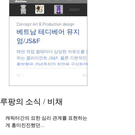
Concept Art & Production design
Junk
Junk
베트남 테디베어 뮤지
엄/JS&F
손풀기용 그림들
매번 작업 할때마다 상당한 자유도를 일임
하는 클라이언트 JS&F. 물론 기본적인 기
획방향은 건네주지만 작업을 구상하면서
더 좋은 아이디어가 있다면 기꺼이 수용해
줍니다. 때문에 일하는게 즐겁고 아이디어
가 반영된 결과물을 전달할 있습니다. 요
즘의...
루팡의 소식 / 비채
캐릭터간의 묘한 심리 관계를 표현하는
게 흥미진진했던...