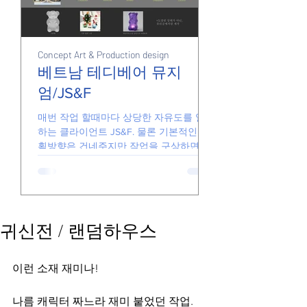
Concept Art & Production design
Junk
Junk
베트남 테디베어 뮤지
엄/JS&F
손풀기용 그림들
매번 작업 할때마다 상당한 자유도를 일임
하는 클라이언트 JS&F. 물론 기본적인 기
획방향은 건네주지만 작업을 구상하면서
더 좋은 아이디어가 있다면 기꺼이 수용해
줍니다. 때문에 일하는게 즐겁고 아이디어
가 반영된 결과물을 전달할 있습니다. 요
즘의...
귀신전 / 랜덤하우스
이런 소재 재미나!
나름 캐릭터 짜느라 재미 붙었던 작업.